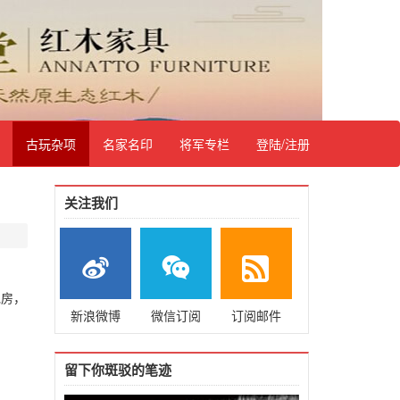
古玩杂项
名家名印
将军专栏
登陆/注册
关注我们
包房，
新浪微博
微信订阅
订阅邮件
留下你斑驳的笔迹