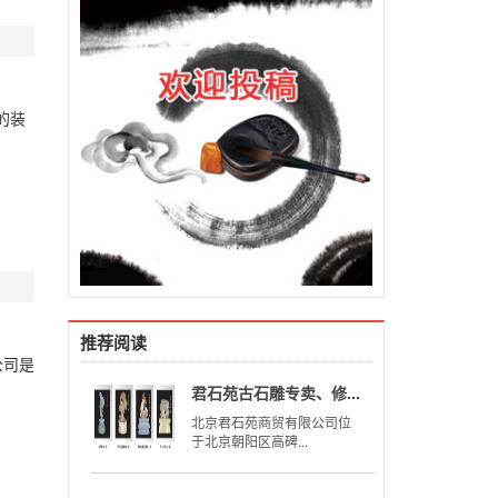
的装
推荐阅读
公司是
君石苑古石雕专卖、修...
北京君石苑商贸有限公司位
于北京朝阳区高碑...