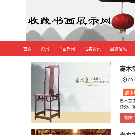
首页
资讯
书画新闻
拍卖资讯
展览信息
嘉木堂
201
嘉木
嘉木堂
商务、
阅读