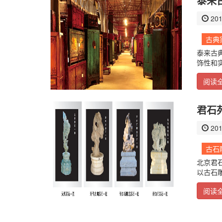
泰来
201
古典
泰来古
饰性和实
阅读
君石
201
古石
北京君
以古石
阅读