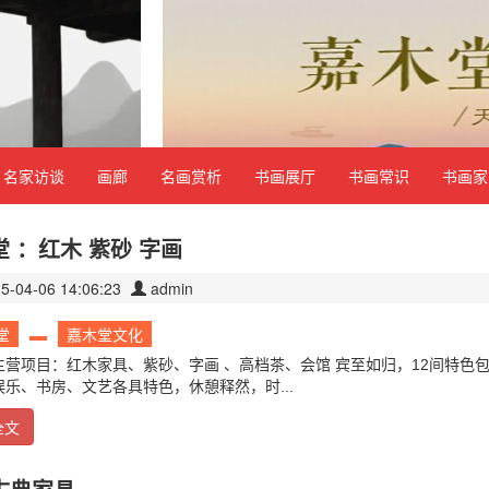
名家访谈
画廊
名画赏析
书画展厅
书画常识
书画家
 ：红木 紫砂 字画
5-04-06 14:06:23
admin
堂
嘉木堂文化
主营项目：红木家具、紫砂、字画 、高档茶、会馆 宾至如归，12间特色
娱乐、书房、文艺各具特色，休憩释然，时...
全文